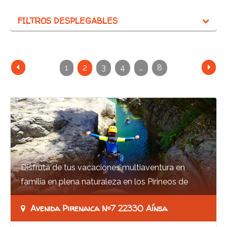
FILTROS DESPLEGABLES
1
2
3
4
…
8
Disfruta de tus vacaciones multiaventura en
familia en plena naturaleza en los Pirineos de
Huesca! Ofrecemos barrancos acuático o
Avenida Pirenaica Nº7 22330 Aínsa
pequeños…