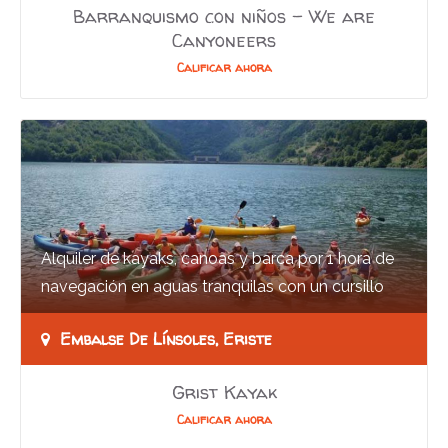
Barranquismo con niños – We are
Canyoneers
Calificar ahora
Alquiler de kayaks, canoas y barca por 1 hora de
navegación en aguas tranquilas con un cursillo
previo. Edad mínima permitida 2 años.…
Embalse De Línsoles, Eriste
Grist Kayak
Calificar ahora