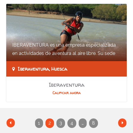
IBERAVENTURA es una empresa especializada
en actividades de aventura al aire libre. Su sede
está en la ciudad de Huesca, si bien, los…
Iberaventura, Huesca
Iberaventura
Calificar ahora
1
2
3
4
…
8