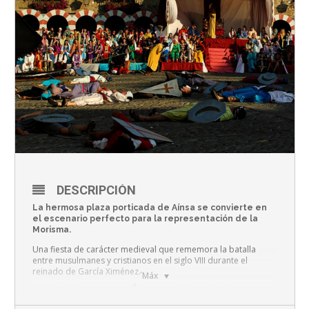
DESCRIPCIÓN
La hermosa plaza porticada de Aínsa se convierte en
el escenario perfecto para la representación de la
Morisma.
Una fiesta de carácter medieval que rememora la batalla
entre musulmanes y cristianos en el siglo VIII durante el
reinado de García Ximénez.
´Máx
LA APARICIÓN DE LA SANTA CRUZ
DE FUEGO SOBRE UN ÁRBOL, EN