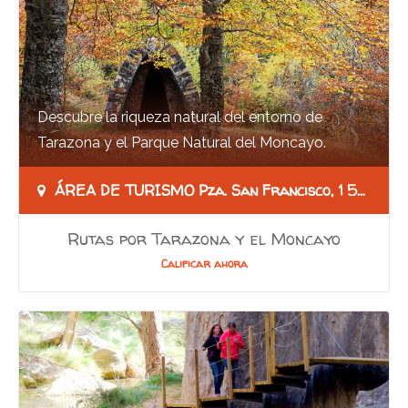
Descubre la riqueza natural del entorno de
Tarazona y el Parque Natural del Moncayo.
Sorpréndete con los hayedos, encinares,
ÁREA DE TURISMO Pza. San Francisco, 1 50500, Tarazona (Zaragoza)
robledales y…
Rutas por Tarazona y el Moncayo
Calificar ahora