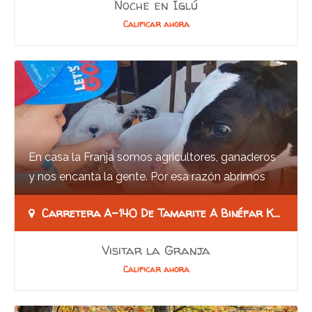
Noche en Iglú
Calificar ahora
En casa la Franja somos agricultores, ganaderos
y nos encanta la gente. Por esa razón abrimos
nuestra casa a todo aquel que quiere conocer…
Carretera A-140 De Tamarite A Binéfar Km 15,5. 22550, Tamarite De Litera (Huesca)
Visitar la Granja
Calificar ahora