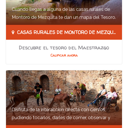
Cuando llegas a alguna de las casas rurales de
Montoro de Mezquita te dan un mapa del Tesoro.
Los turistas que lo tienen en sus manos se…
CASAS RURALES DE MONTORO DE MEZQUITA C/ Las Eras, 5, Montoro De Mezquita (Teruel)
Descubre el tesoro del Maestrazgo
Calificar ahora
Disfruta de la interacción directa con ciervos,
pudiendo tocarlos, darles de comer, observar y
conocer cómo se comporta una manada de…