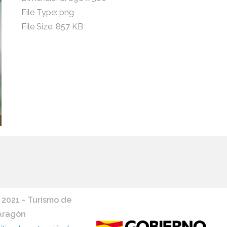
File Type:
png
File Size:
857 KB
 2021 - Turismo de
Aragón