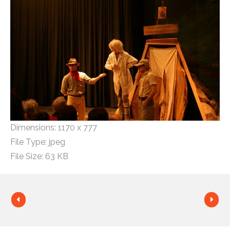
Dimensions:
1170 x 777
File Type:
jpeg
File Size:
63 KB