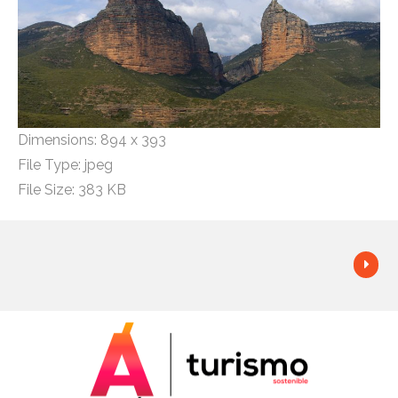
Dimensions:
894 x 393
File Type:
jpeg
File Size:
383 KB