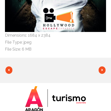
Dimensions:
1684 x 2384
File Type:
jpeg
File Size:
6 MB