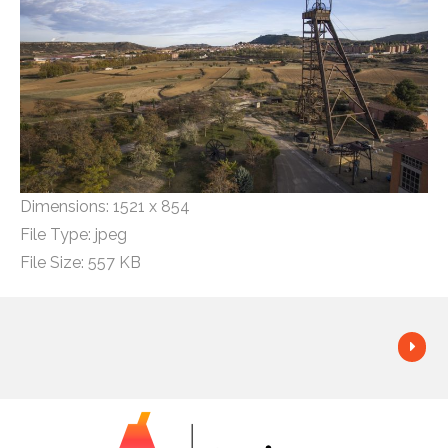
Dimensions:
1521 x 854
File Type:
jpeg
File Size:
557 KB