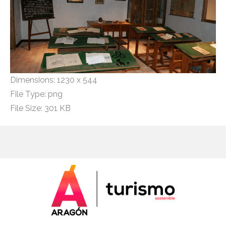
Dimensions:
1230 x 544
File Type:
png
File Size:
301 KB