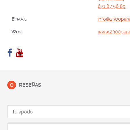
671 87 56 89
E-mail:
info@2300par
Web:
www.2300para
0
RESEÑAS