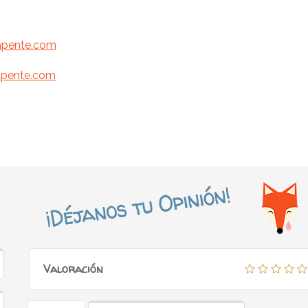
apente.com
pente.com
Valoración