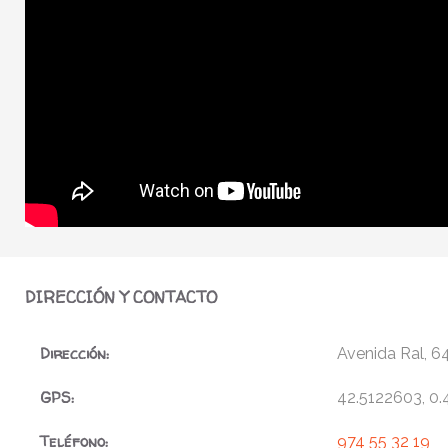
DIRECCIÓN Y CONTACTO
Dirección:
Avenida Ral, 6
GPS:
42.5122603, 0
Teléfono:
974 55 32 19