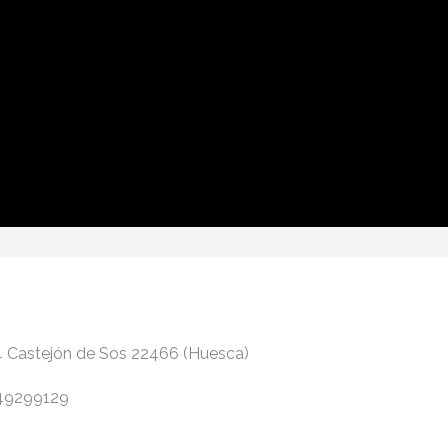
4 Castejón de Sos 22466 (Huesca)
.49299129