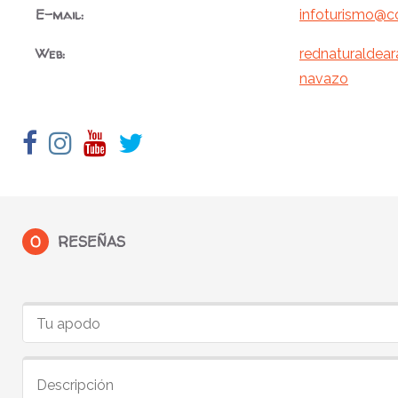
E-mail:
infoturismo@co
Web:
rednaturaldea
navazo
0
RESEÑAS