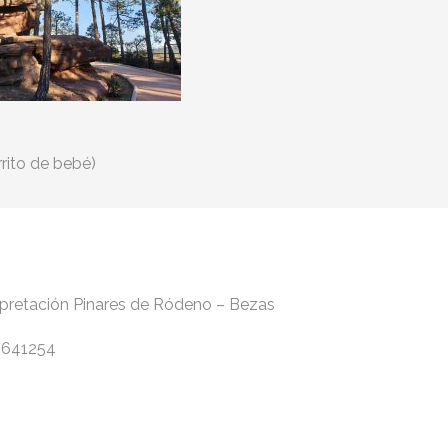
rrito de bebé)
rpretación Pinares de Ródeno – Bezas
.3641254