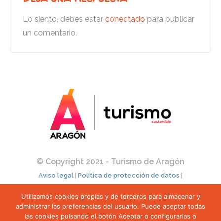
Lo siento, debes estar
conectado
para publicar
un comentario.
© Copyright 2021 - Turismo de Aragón
Aviso legal
|
Política de protección de datos
|
Política de cookies
|
Condiciones de uso
|
Utilizamos cookies propias y de terceros para almacenar y
Transparencia
|
Perfil del contratante
administrar las preferencias del usuario. Puede aceptar todas
las cookies pulsando el botón Aceptar o configurarlas o