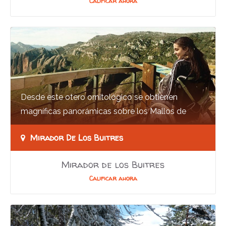
Calificar ahora
Desde este otero ornitológico se obtienen
magníficas panorámicas sobre los Mallos de
Riglos. Tras cruzar la localidad de
Mirador De Los Buitres
Sarsamarcuello…
Mirador de los Buitres
Calificar ahora