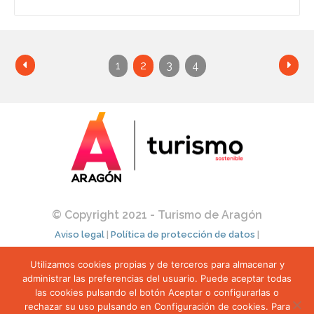
1
2
3
4
© Copyright 2021 - Turismo de Aragón
Aviso legal
|
Política de protección de datos
|
Política de cookies
|
Condiciones de uso
|
Utilizamos cookies propias y de terceros para almacenar y
Transparencia
|
Perfil del contratante
administrar las preferencias del usuario. Puede aceptar todas
las cookies pulsando el botón Aceptar o configurarlas o
rechazar su uso pulsando en Configuración de cookies. Para