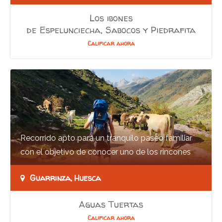
Los ibones
de Espelunciecha, Sabocos y Piedrafita
Calificar ahora
Recorrido apto para un tranquilo paseo familiar
con el objetivo de conocer uno de los rincones
más hermosos del Pirineo, el valle de Aguas…
Guarrinza, Huesca
Aguas Tuertas
Calificar ahora