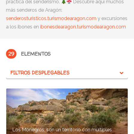
práctica del senderismo.
Descubre aquí muchos
más senderos de Aragón:
senderosturisticos.turismodearagon.com
y excursiones
a los ibones en
ibonesdearagon.turismodearagon.com
29
ELEMENTOS
FILTROS DESPLEGABLES
Los Monegros, son un territorio con múltiples