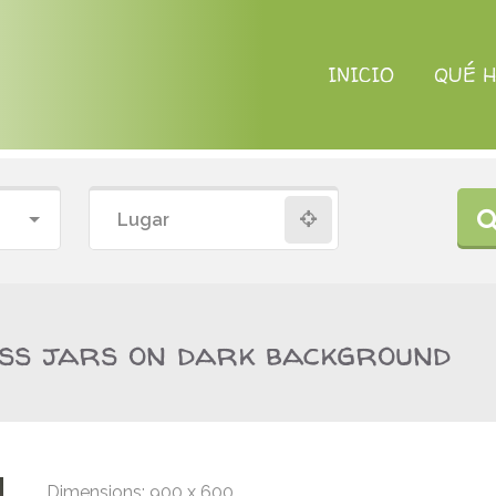
INICIO
QUÉ 
ss jars on dark background
Dimensions:
900 x 600